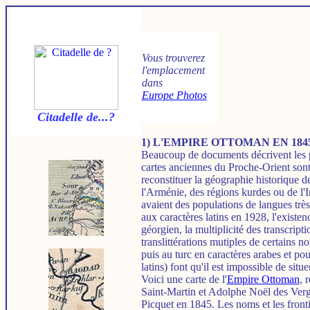
Vous trouverez
l'emplacement
dans
Europe Photos
Citadelle de...?
1) L'EMPIRE OTTOMAN EN 184
Beaucoup de documents décrivent les 
cartes anciennes du Proche-Orient sont r
reconstituer la géographie historique d
l'Arménie, des régions kurdes ou de l'I
avaient des populations de langues très
aux caractères latins en 1928, l'existe
géorgien, la multiplicité des transcripti
translittérations mutiples de certains n
puis au turc en caractères arabes et pou
latins) font qu'il est impossible de situe
Voici une carte de l'
Empire Ottoman
, 
Saint-Martin et Adolphe Noël des Verge
Picquet en 1845. Les noms et les frontièr