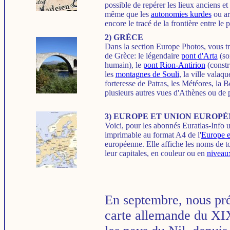
possible de repérer les lieux anciens et
même que les
autonomies kurdes
ou ar
encore le tracé de la frontière entre le 
2) GRÈCE
Dans la section Europe Photos, vous t
de Grèce: le légendaire
pont d'Arta
(so
humain), le
pont Rion-Antirion
(constr
les
montagnes de Souli
, la ville vala
forteresse de Patras, les Météores, la B
plusieurs autres vues d'Athènes ou de 
3)
EUROPE ET UNION EUROPÉN
Voici, pour les abonnés Euratlas-Info 
imprimable au format A4 de l'
Europe e
européenne. Elle affiche les noms de t
leur capitales, en couleur ou en
niveaux
En septembre, nous pr
carte allemande du XI