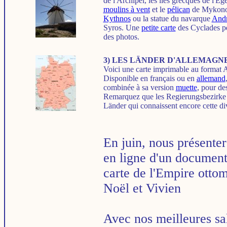
de l'Archipel, les îles grecques de l'É
moulins à vent
et le
pélican
de Mykonos
Kythnos
ou la statue du navarque
Andr
Syros. Une
petite carte
des Cyclades pe
des photos.
3)
LES LÄNDER D'ALLEMAGNE
Voici une carte imprimable au format
Disponible en français ou en
allemand
combinée à sa version
muette
, pour des
Remarquez que les Regierungsbezirke o
Länder qui connaissent encore cette div
En juin, nous présente
en ligne d'un document
carte de l'Empire otto
Noël et Vivien
Avec nos meilleures sa