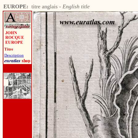
EUROPE:
titre anglais -
English title
Titre
Description