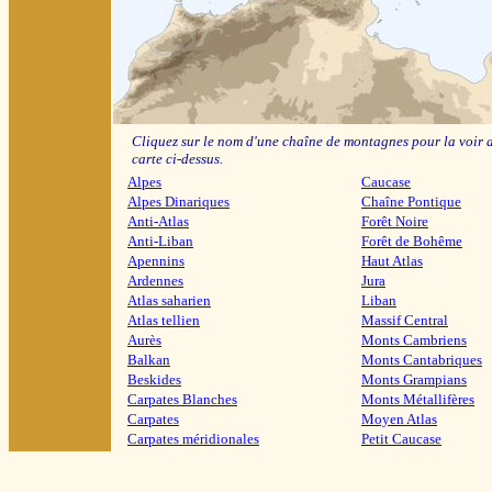
Cliquez sur le nom d'une chaîne de montagnes pour la voir a
carte ci-dessus.
Alpes
Caucase
Alpes Dinariques
Chaîne Pontique
Anti-Atlas
Forêt Noire
Anti-Liban
Forêt de Bohême
Apennins
Haut Atlas
Ardennes
Jura
Atlas saharien
Liban
Atlas tellien
Massif Central
Aurès
Monts Cambriens
Balkan
Monts Cantabriques
Beskides
Monts Grampians
Carpates Blanches
Monts Métallifères
Carpates
Moyen Atlas
Carpates méridionales
Petit Caucase